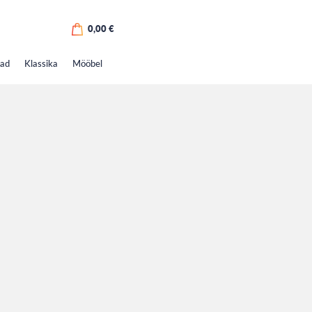
0,00
€
kad
Klassika
Mööbel