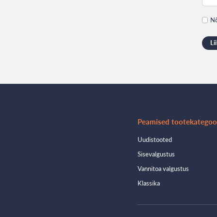
Nõ
Peamised tootekategoo
Uudistooted
Sisevalgustus
Vannitoa valgustus
Klassika