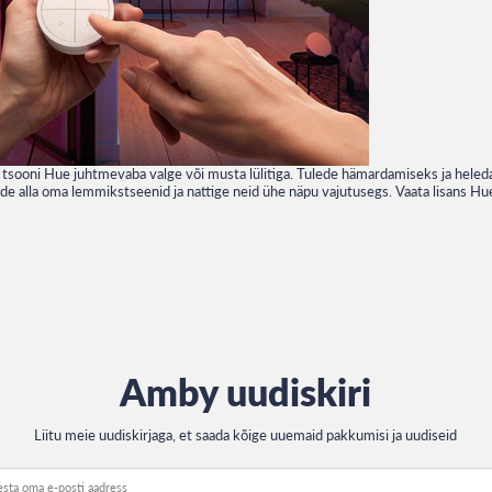
i tsooni Hue juhtmevaba valge või musta lülitiga. Tulede hämardamiseks ja he
ede alla oma lemmikstseenid ja nattige neid ühe näpu vajutusegs. Vaata lisans H
Amby uudiskiri
Liitu meie uudiskirjaga, et saada kõige uuemaid pakkumisi ja uudiseid