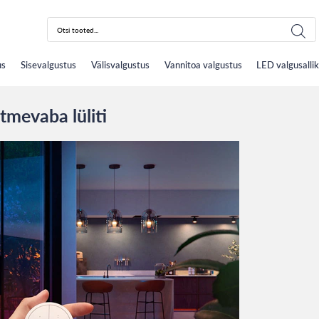
Products
search
us
Sisevalgustus
Välisvalgustus
Vannitoa valgustus
LED valgusalli
tmevaba lüliti