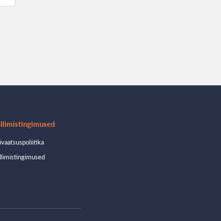
llimistingimused
ivaatsuspoliitika
llimistingimused