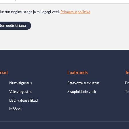
ustun tingimustega ja millegagi veel.
Privaatsuspoliitika
riad
Luxbrands
Te
Nutivalgustus
Ettevõtte tutvustus
Pr
Välisvalgustus
Sisuplokkide valik
Te
LED valgusallikad
Mööbel