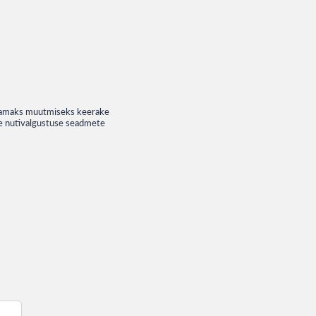
ledamaks muutmiseks keerake
ue nutivalgustuse seadmete